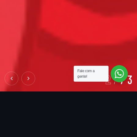
Fale com a
3
/
3
gente!